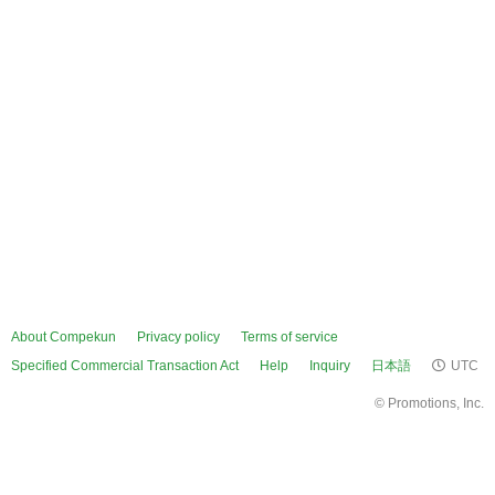
About Compekun
Privacy policy
Terms of service
Specified Commercial Transaction Act
Help
Inquiry
日本語
UTC
©
Promotions, Inc.