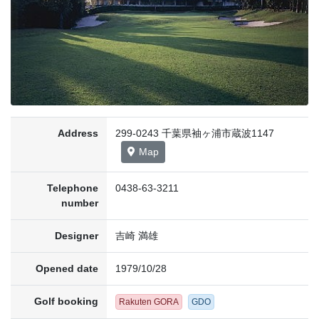
Address
299-0243 千葉県袖ヶ浦市蔵波1147
Map
Telephone
0438-63-3211
number
Designer
吉崎 満雄
Opened date
1979/10/28
Golf booking
Rakuten GORA
GDO