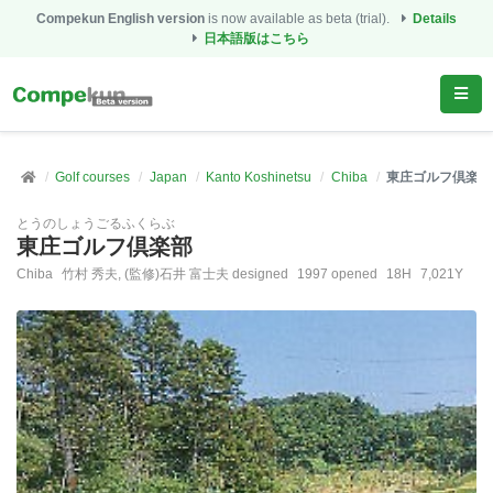
Compekun English version
is now available as beta (trial).
Details
日本語版はこちら
Golf courses
Japan
Kanto Koshinetsu
Chiba
東庄ゴルフ倶楽部
とうのしょうごるふくらぶ
東庄ゴルフ倶楽部
Chiba
竹村 秀夫, (監修)石井 富士夫 designed
1997 opened
18H
7,021Y