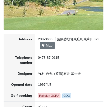
Address
289-0636 千葉県香取郡東庄町東和田329
Map
Telephone
0478-87-0115
number
Designer
竹村 秀夫, (監修)石井 富士夫
Opened date
1997/4/5
Golf booking
Rakuten GORA
GDO
Green
ベント