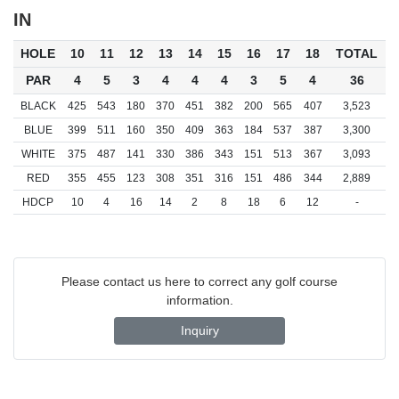
IN
HOLE
10
11
12
13
14
15
16
17
18
TOTAL
PAR
4
5
3
4
4
4
3
5
4
36
BLACK
425
543
180
370
451
382
200
565
407
3,523
BLUE
399
511
160
350
409
363
184
537
387
3,300
WHITE
375
487
141
330
386
343
151
513
367
3,093
RED
355
455
123
308
351
316
151
486
344
2,889
HDCP
10
4
16
14
2
8
18
6
12
-
Please contact us here to correct any golf course
information.
Inquiry