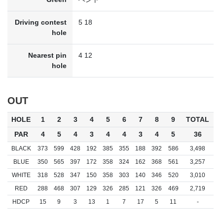
Driving contest
5 18
hole
Nearest pin
4 12
hole
OUT
HOLE
1
2
3
4
5
6
7
8
9
TOTAL
PAR
4
5
4
3
4
4
3
4
5
36
BLACK
373
599
428
192
385
355
188
392
586
3,498
BLUE
350
565
397
172
358
324
162
368
561
3,257
WHITE
318
528
347
150
358
303
140
346
520
3,010
RED
288
468
307
129
326
285
121
326
469
2,719
HDCP
15
9
3
13
1
7
17
5
11
-