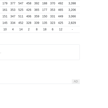
179
377
547
458
392
188
370
492
3,398
161
353
525
426
365
177
353
465
3,206
151
347
511
406
359
150
331
449
3,066
145
334
452
328
339
135
323
425
2,829
10
4
14
2
8
18
6
12
-
.
AD