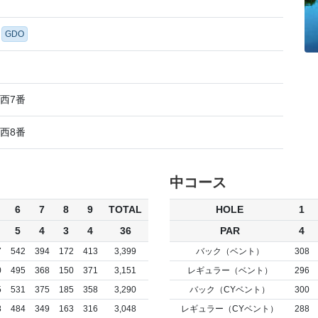
GDO
西7番
西8番
中コース
6
7
8
9
TOTAL
HOLE
1
5
4
3
4
36
PAR
4
7
542
394
172
413
3,399
バック（ベント）
308
0
495
368
150
371
3,151
レギュラー（ベント）
296
5
531
375
185
358
3,290
バック（CYベント）
300
8
484
349
163
316
3,048
レギュラー（CYベント）
288