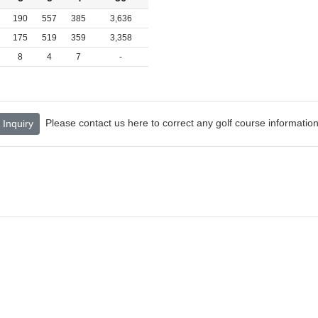
190
557
385
3,636
175
519
359
3,358
8
4
7
-
Please contact us here to correct any golf course information
Inquiry