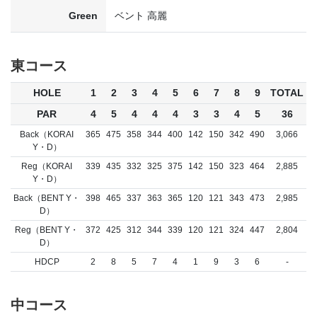
Green
ベント 高麗
東コース
HOLE
1
2
3
4
5
6
7
8
9
TOTAL
PAR
4
5
4
4
4
3
3
4
5
36
Back（KORAI
365
475
358
344
400
142
150
342
490
3,066
Y・D）
Reg（KORAI
339
435
332
325
375
142
150
323
464
2,885
Y・D）
Back（BENT Y・
398
465
337
363
365
120
121
343
473
2,985
D）
Reg（BENT Y・
372
425
312
344
339
120
121
324
447
2,804
D）
HDCP
2
8
5
7
4
1
9
3
6
-
中コース