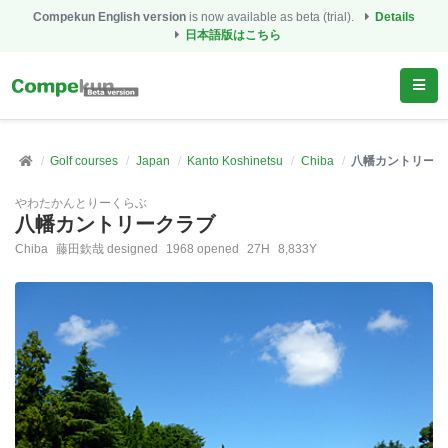
Compekun English version
is now available as beta (trial).
Details
日本語版はこちら
Golf courses
Japan
Kanto Koshinetsu
Chiba
八幡カントリーク
やわたかんとりーくらぶ
八幡カントリークラブ
Chiba
藤田欽哉 designed
1968 opened
27H
8,833Y