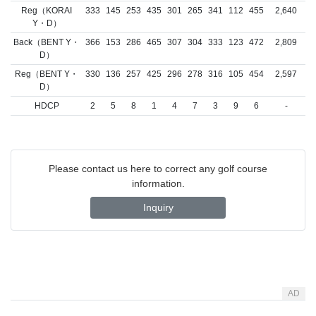
Reg（KORAI
333
145
253
435
301
265
341
112
455
2,640
Y・D）
Back（BENT Y・
366
153
286
465
307
304
333
123
472
2,809
D）
Reg（BENT Y・
330
136
257
425
296
278
316
105
454
2,597
D）
HDCP
2
5
8
1
4
7
3
9
6
-
Please contact us here to correct any golf course
information.
Inquiry
AD