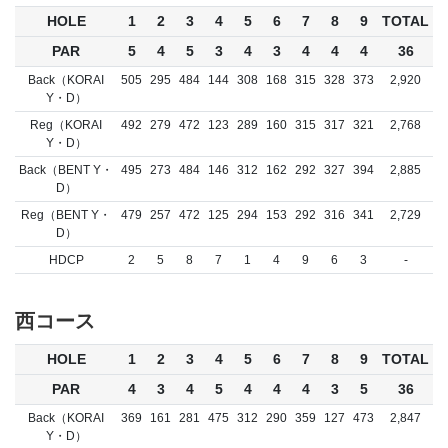
HOLE
1
2
3
4
5
6
7
8
9
TOTAL
PAR
5
4
5
3
4
3
4
4
4
36
Back（KORAI
505
295
484
144
308
168
315
328
373
2,920
Y・D）
Reg（KORAI
492
279
472
123
289
160
315
317
321
2,768
Y・D）
Back（BENT Y・
495
273
484
146
312
162
292
327
394
2,885
D）
Reg（BENT Y・
479
257
472
125
294
153
292
316
341
2,729
D）
HDCP
2
5
8
7
1
4
9
6
3
-
西コース
HOLE
1
2
3
4
5
6
7
8
9
TOTAL
PAR
4
3
4
5
4
4
4
3
5
36
Back（KORAI
369
161
281
475
312
290
359
127
473
2,847
Y・D）