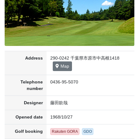
Address
290-0242 千葉県市原市中高根1418
Map
Telephone
0436-95-5070
number
Designer
藤田欽哉
Opened date
1968/10/27
Golf booking
Rakuten GORA
GDO