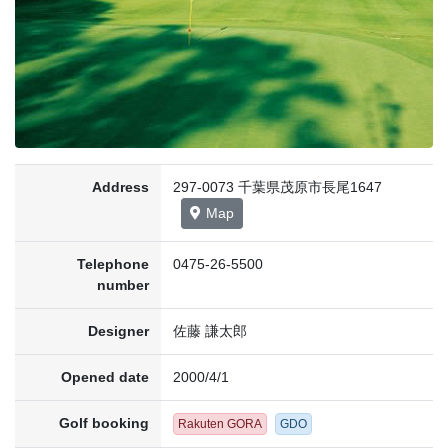
Address
297-0073 千葉県茂原市長尾1647
Map
Telephone
0475-26-5500
number
Designer
佐藤 謙太郎
Opened date
2000/4/1
Golf booking
Rakuten GORA
GDO