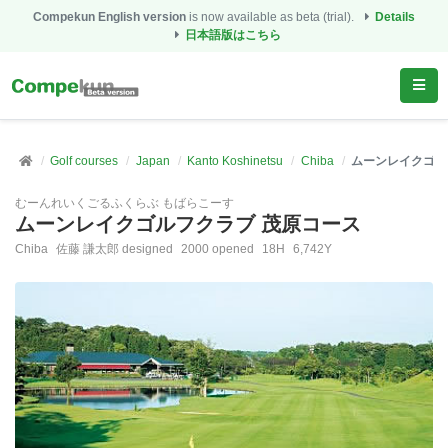
Compekun English version
is now available as beta (trial).
Details
日本語版はこちら
Golf courses
Japan
Kanto Koshinetsu
Chiba
ムーンレイクゴル
むーんれいくごるふくらぶ もばらこーす
ムーンレイクゴルフクラブ 茂原コース
Chiba
佐藤 謙太郎 designed
2000 opened
18H
6,742Y