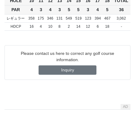
HOLE
10
11
12
13
14
15
16
17
18
TOTAL
PAR
4
3
4
3
5
5
3
4
5
36
レギュラー
358
175
346
131
549
519
123
394
467
3,062
HDCP
16
4
10
8
2
14
12
6
18
-
Please contact us here to correct any golf course
information.
Inquiry
AD