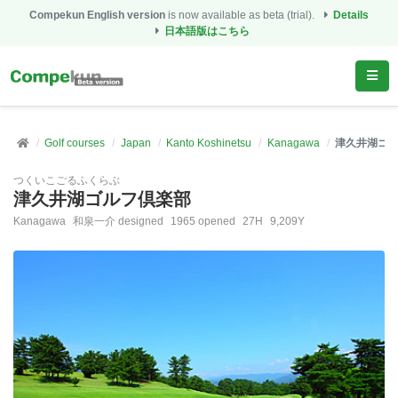
Compekun English version
is now available as beta (trial).
Details
日本語版はこちら
Golf courses
Japan
Kanto Koshinetsu
Kanagawa
津久井湖ゴ
つくいこごるふくらぶ
津久井湖ゴルフ倶楽部
Kanagawa
和泉一介 designed
1965 opened
27H
9,209Y