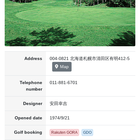
Address
004-0821 北海道札幌市清田区有明412-5
Map
Telephone
011-881-6701
number
Designer
安田幸吉
Opened date
1974/9/21
Golf booking
Rakuten GORA
GDO