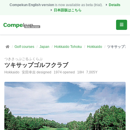
Compekun English version
is now available as beta (trial).
Details
日本語版はこちら
Golf courses
Japan
Hokkaido Tohoku
Hokkaido
ツキサップゴ
つきさっぷごるふくらぶ
ツキサップゴルフクラブ
Hokkaido
安田幸吉 designed
1974 opened
18H
7,005Y