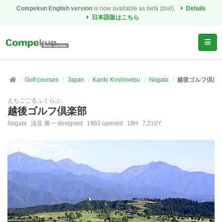
Compekun English version
is now available as beta (trial).
Details
日本語版はこちら
Golf courses
Japan
Kanto Koshinetsu
Niigata
越後ゴルフ倶楽
えちごごるふくらぶ
越後ゴルフ倶楽部
Niigata
浅見 勝一 designed
1993 opened
18H
7,210Y