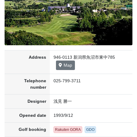
Address
946-0113 新潟県魚沼市東中785
Map
Telephone
025-799-3711
number
Designer
浅見 勝一
Opened date
1993/9/12
Golf booking
Rakuten GORA
GDO