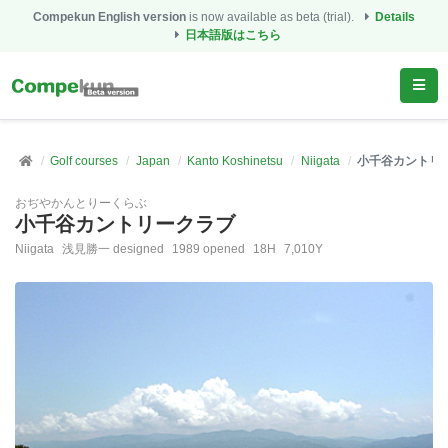
Compekun English version
is now available as beta (trial).
Details
日本語版はこちら
Golf courses
Japan
Kanto Koshinetsu
Niigata
小千谷カントリ
おぢやかんとりーくらぶ
小千谷カントリークラブ
Niigata
浅見勝一 designed
1989 opened
18H
7,010Y