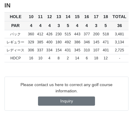
IN
HOLE
10
11
12
13
14
15
16
17
18
TOTAL
PAR
4
4
4
3
5
4
4
3
5
36
バック
360
412
426
230
515
443
377
200
518
3,481
レギュラー
329
385
400
180
492
386
346
145
471
3,134
レディース
306
337
334
154
431
345
310
107
401
2,725
HDCP
16
10
4
8
2
14
6
18
12
-
Please contact us here to correct any golf course
information.
Inquiry