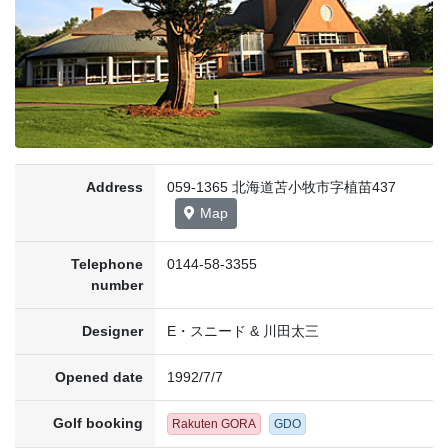
Address
059-1365 北海道苫小牧市字植苗437
Map
Telephone
0144-58-3355
number
Designer
E・スニード & 川田太三
Opened date
1992/7/7
Golf booking
Rakuten GORA
GDO