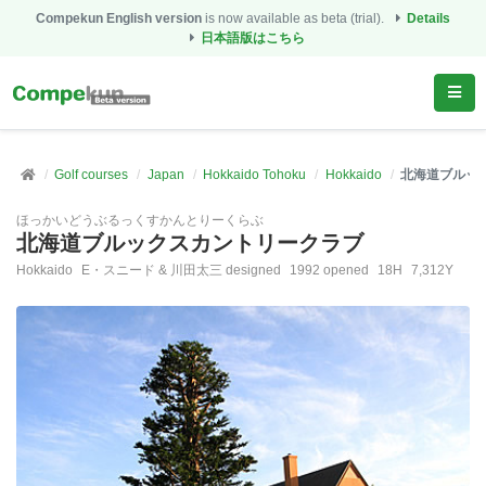
Compekun English version
is now available as beta (trial).
Details
日本語版はこちら
Golf courses
Japan
Hokkaido Tohoku
Hokkaido
北海道ブルッ
ほっかいどうぶるっくすかんとりーくらぶ
北海道ブルックスカントリークラブ
Hokkaido
E・スニード & 川田太三 designed
1992 opened
18H
7,312Y