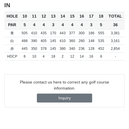
IN
HOLE
10
11
12
13
14
15
16
17
18
TOTAL
PAR
5
4
4
3
4
4
4
3
5
36
青
505
410
435
170
443
377
300
186
555
3,381
白
488
390
405
145
410
360
280
148
535
3,161
赤
445
350
378
145
380
340
236
128
452
2,854
HDCP
8
10
4
18
2
12
14
16
6
-
Please contact us here to correct any golf course
information.
Inquiry