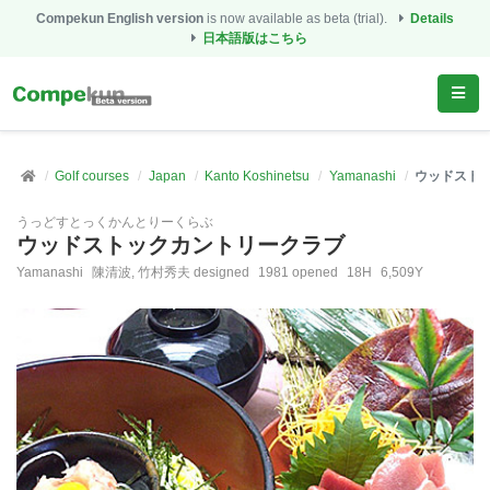
Compekun English version
is now available as beta (trial).
Details
日本語版はこちら
Golf courses
Japan
Kanto Koshinetsu
Yamanashi
ウッドスト
うっどすとっくかんとりーくらぶ
ウッドストックカントリークラブ
Yamanashi
陳清波, 竹村秀夫 designed
1981 opened
18H
6,509Y