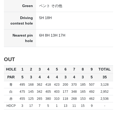
Green
ベント その他
Driving
5H 18H
contest hole
Nearest pin
6H 8H 13H 17H
hole
OUT
HOLE
1
2
3
4
5
6
7
8
9
TOTAL
PAR
5
3
4
4
4
3
4
3
5
35
青
495
168
362
418
423
200
370
185
507
3,128
白
475
145
342
405
403
177
348
165
492
2,952
赤
455
125
265
380
310
118
268
153
462
2,536
HDCP
3
17
7
5
1
13
11
15
9
-