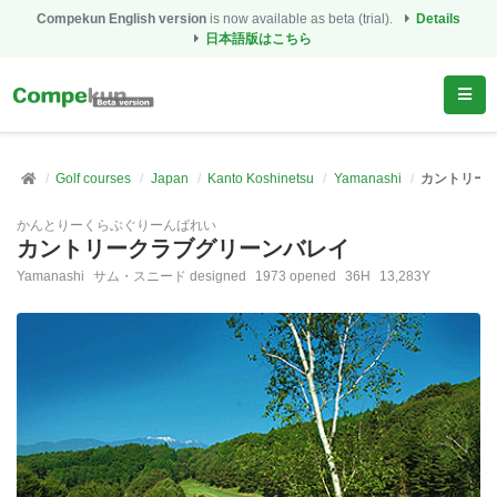
Compekun English version
is now available as beta (trial).
Details
日本語版はこちら
Golf courses
Japan
Kanto Koshinetsu
Yamanashi
カントリー
かんとりーくらぶぐりーんばれい
カントリークラブグリーンバレイ
Yamanashi
サム・スニード designed
1973 opened
36H
13,283Y