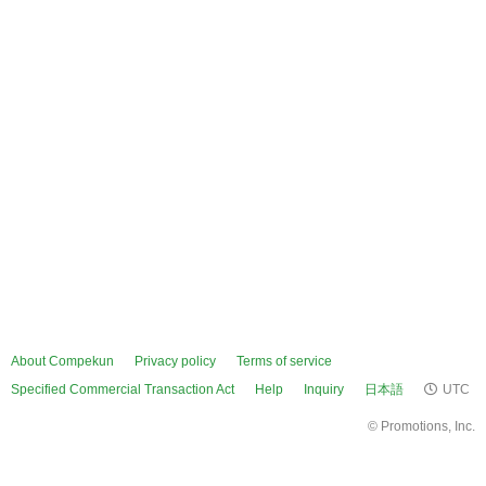
About Compekun
Privacy policy
Terms of service
Specified Commercial Transaction Act
Help
Inquiry
日本語
UTC
©
Promotions, Inc.