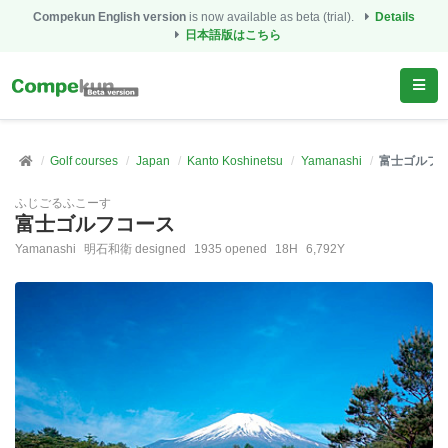
Compekun English version
is now available as beta (trial).
Details
日本語版はこちら
Golf courses
Japan
Kanto Koshinetsu
Yamanashi
富士ゴルフ
ふじごるふこーす
富士ゴルフコース
Yamanashi
明石和衛 designed
1935 opened
18H
6,792Y