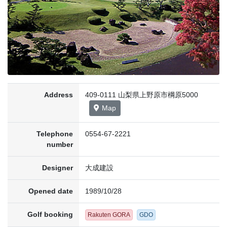
Address
409-0111 山梨県上野原市棡原5000
Map
Telephone
0554-67-2221
number
Designer
大成建設
Opened date
1989/10/28
Golf booking
Rakuten GORA
GDO