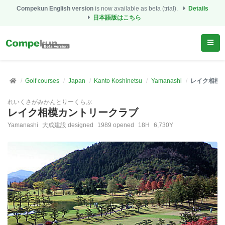
Compekun English version
is now available as beta (trial).
Details
日本語版はこちら
Golf courses
Japan
Kanto Koshinetsu
Yamanashi
レイク相模
れいくさがみかんとりーくらぶ
レイク相模カントリークラブ
Yamanashi
大成建設 designed
1989 opened
18H
6,730Y