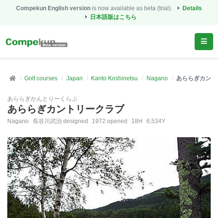
Compekun English version
is now available as beta (trial).
Details
日本語版はこちら
Golf courses
Japan
Kanto Koshinetsu
Nagano
あららぎカント
あららぎかんとりーくらぶ
あららぎカントリークラブ
Nagano
長谷川武治 designed
1972 opened
18H
6,534Y