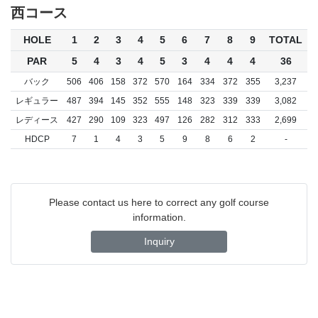
西コース
HOLE
1
2
3
4
5
6
7
8
9
TOTAL
PAR
5
4
3
4
5
3
4
4
4
36
バック
506
406
158
372
570
164
334
372
355
3,237
レギュラー
487
394
145
352
555
148
323
339
339
3,082
レディース
427
290
109
323
497
126
282
312
333
2,699
HDCP
7
1
4
3
5
9
8
6
2
-
Please contact us here to correct any golf course
information.
Inquiry