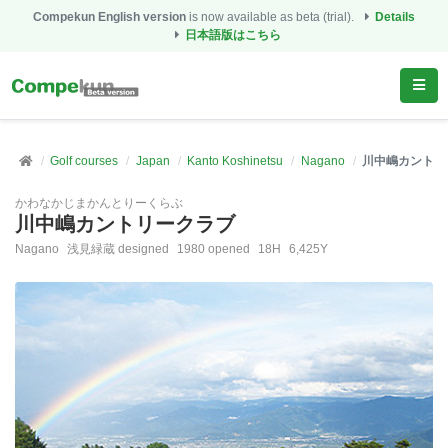
Compekun English version
is now available as beta (trial).
Details
日本語版はこちら
Golf courses
Japan
Kanto Koshinetsu
Nagano
川中嶋カントリ
かわなかじまかんとりーくらぶ
川中嶋カントリークラブ
Nagano
浅見緑蔵 designed
1980 opened
18H
6,425Y