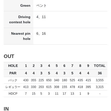
Green
ベント
Driving
4、11
contest hole
Nearest pin
6、16
hole
OUT
HOLE
1
2
3
4
5
6
7
8
9
TOTAL
PAR
4
4
3
5
4
3
5
4
4
36
バック
430
355
225
650
340
180
525
435
415
3,555
レギュラー
413
330
203
615
308
155
478
418
395
3,315
HDCP
7
15
5
3
11
17
13
1
9
-
IN