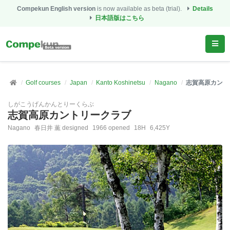
Compekun English version
is now available as beta (trial).
Details
日本語版はこちら
Golf courses
Japan
Kanto Koshinetsu
Nagano
志賀高原カント
しがこうげんかんとりーくらぶ
志賀高原カントリークラブ
Nagano
春日井 薫 designed
1966 opened
18H
6,425Y