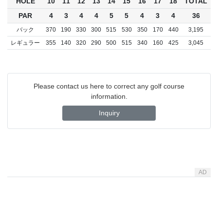
HOLE
10
11
12
13
14
15
16
17
18
TOTAL
PAR
4
3
4
4
5
5
4
3
4
36
バック
370
190
330
300
515
530
350
170
440
3,195
レギュラー
355
140
320
290
500
515
340
160
425
3,045
Please contact us here to correct any golf course
information.
Inquiry
AD