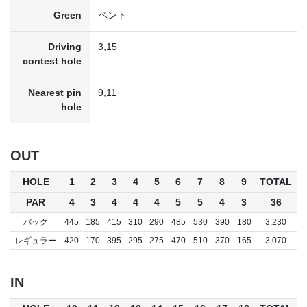
Green
ベント
Driving
3,15
contest hole
Nearest pin
9,11
hole
OUT
HOLE
1
2
3
4
5
6
7
8
9
TOTAL
PAR
4
3
4
4
4
5
5
4
3
36
バック
445
185
415
310
290
485
530
390
180
3,230
レギュラー
420
170
395
295
275
470
510
370
165
3,070
IN