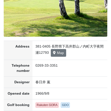
Address
381-0405 長野県下高井郡山ノ内町大字夜間
瀬12793
Map
Telephone
0269-33-3351
number
Designer
春日井 薫
Opened date
1966/9/8
Golf booking
Rakuten GORA
GDO