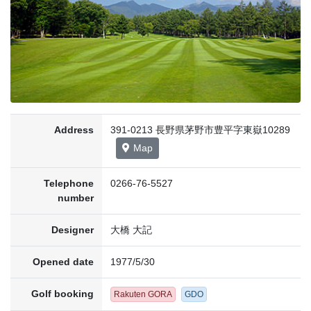
Address
391-0213 長野県茅野市豊平字東嶽10289
Map
Telephone
0266-76-5527
number
Designer
大橋 大記
Opened date
1977/5/30
Golf booking
Rakuten GORA
GDO