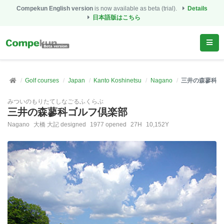
Compekun English version
is now available as beta (trial).
Details
日本語版はこちら
Golf courses
Japan
Kanto Koshinetsu
Nagano
三井の森蓼科ゴ
みついのもりたてしなごるふくらぶ
三井の森蓼科ゴルフ倶楽部
Nagano
大橋 大記 designed
1977 opened
27H
10,152Y