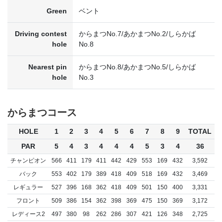
Green
ベント
Driving contest
からまつNo.7/あかまつNo.2/しらかば
hole
No.8
Nearest pin
からまつNo.8/あかまつNo.5/しらかば
hole
No.3
からまつコース
HOLE
1
2
3
4
5
6
7
8
9
TOTAL
PAR
5
4
3
4
4
4
5
3
4
36
チャンピオン
566
411
179
411
442
429
553
169
432
3,592
バック
553
402
179
389
418
409
518
169
432
3,469
レギュラー
527
396
168
362
418
409
501
150
400
3,331
フロント
509
386
154
362
398
369
475
150
369
3,172
レディース2
497
380
98
262
286
307
421
126
348
2,725