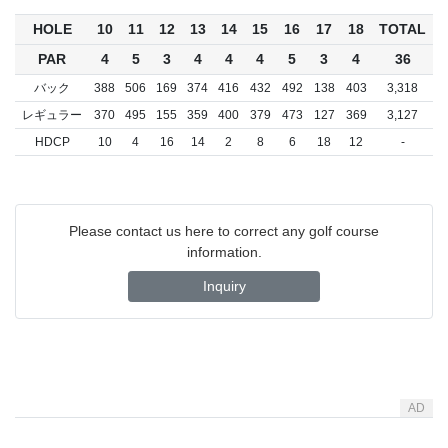
HOLE
10
11
12
13
14
15
16
17
18
TOTAL
PAR
4
5
3
4
4
4
5
3
4
36
バック
388
506
169
374
416
432
492
138
403
3,318
レギュラー
370
495
155
359
400
379
473
127
369
3,127
HDCP
10
4
16
14
2
8
6
18
12
-
Please contact us here to correct any golf course
information.
Inquiry
AD