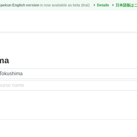
ekun English version
is now available as beta (trial).
Details
日本語版は
ima