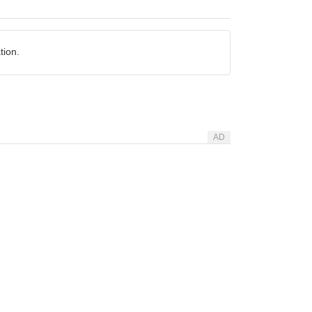
tion.
AD