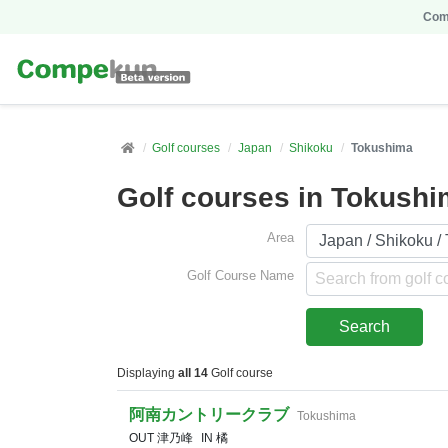
Comp
Golf courses
Japan
Shikoku
Tokushima
Golf courses in Tokush
Area
Golf Course Name
Displaying
all 14
Golf course
阿南カントリークラブ
Tokushima
OUT 津乃峰
IN 橘