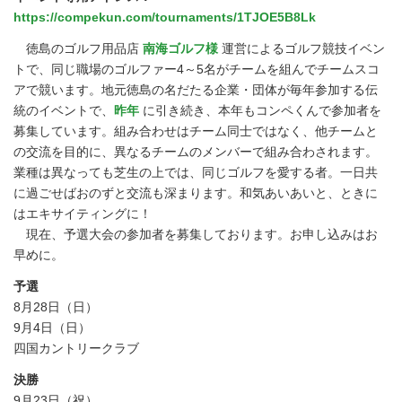
https://compekun.com/tournaments/1TJOE5B8Lk
徳島のゴルフ用品店
南海ゴルフ様
運営によるゴルフ競技イベン
トで、同じ職場のゴルファー4～5名がチームを組んでチームスコ
アで競います。地元徳島の名だたる企業・団体が毎年参加する伝
統のイベントで、
昨年
に引き続き、本年もコンペくんで参加者を
募集しています。組み合わせはチーム同士ではなく、他チームと
の交流を目的に、異なるチームのメンバーで組み合わされます。
業種は異なっても芝生の上では、同じゴルフを愛する者。一日共
に過ごせばおのずと交流も深まります。和気あいあいと、ときに
はエキサイティングに！
現在、予選大会の参加者を募集しております。お申し込みはお
早めに。
予選
8月28日（日）
9月4日（日）
四国カントリークラブ
決勝
9月23日（祝）