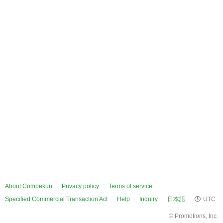
About Compekun
Privacy policy
Terms of service
Specified Commercial Transaction Act
Help
Inquiry
日本語
UTC
©
Promotions, Inc.