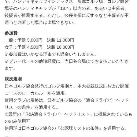
で、ハンディキャップインデックス、所属ゴルフ場、ゴルフ練習
場等のハンディキャップが「18.4」以内の者。あるいは主催者、
後援者が推薦する者。ただし、公序良俗に反するなど主催者が不
適当と判断した場合は出場できない。
参加費
一般：予選 5,000円 決勝 11,000円
女子：予選 4,500円 決勝 10,000円
※参加費はいかなる理由でも返金いたしません。
※プレー代・その他諸経費は、当日各会場にてお支払いいただき
ます。
競技規則
日本ゴルフ協会発行のゴルフ規則と、本大会競技規則および開催
コースのローカルルールを適用。
使用クラブの規格は、日本ゴルフ協会の『適合ドライバーヘッド
リストの条件』を適用する。
※最新の「R&A適合ドライバーヘッドリスト」に掲載されているも
ののみ使用可
使用球は日本ゴルフ協会の『公認球リストの条件』を適用する。