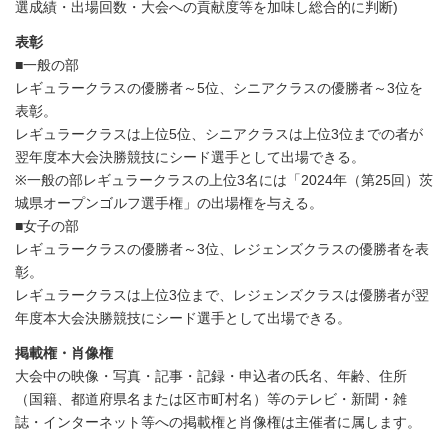
選成績・出場回数・大会への貢献度等を加味し総合的に判断)
表彰
■一般の部
レギュラークラスの優勝者～5位、シニアクラスの優勝者～3位を
表彰。
レギュラークラスは上位5位、シニアクラスは上位3位までの者が
翌年度本大会決勝競技にシード選手として出場できる。
※一般の部レギュラークラスの上位3名には「2024年（第25回）茨
城県オープンゴルフ選手権」の出場権を与える。
■女子の部
レギュラークラスの優勝者～3位、レジェンズクラスの優勝者を表
彰。
レギュラークラスは上位3位まで、レジェンズクラスは優勝者が翌
年度本大会決勝競技にシード選手として出場できる。
掲載権・肖像権
大会中の映像・写真・記事・記録・申込者の氏名、年齢、住所
（国籍、都道府県名または区市町村名）等のテレビ・新聞・雑
誌・インターネット等への掲載権と肖像権は主催者に属します。