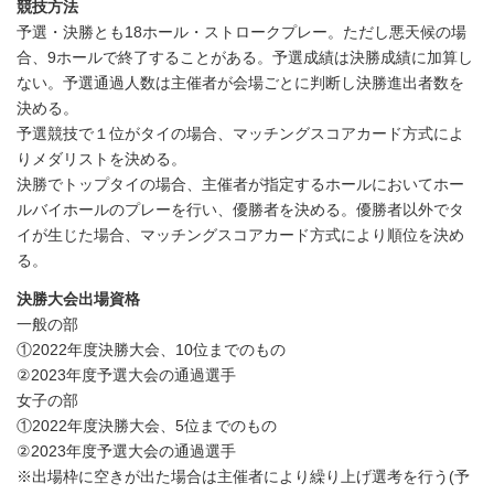
競技方法
予選・決勝とも18ホール・ストロークプレー。ただし悪天候の場
合、9ホールで終了することがある。予選成績は決勝成績に加算し
ない。予選通過人数は主催者が会場ごとに判断し決勝進出者数を
決める。
予選競技で１位がタイの場合、マッチングスコアカード方式によ
りメダリストを決める。
決勝でトップタイの場合、主催者が指定するホールにおいてホー
ルバイホールのプレーを行い、優勝者を決める。優勝者以外でタ
イが生じた場合、マッチングスコアカード方式により順位を決め
る。
決勝大会出場資格
一般の部
①2022年度決勝大会、10位までのもの
②2023年度予選大会の通過選手
女子の部
①2022年度決勝大会、5位までのもの
②2023年度予選大会の通過選手
※出場枠に空きが出た場合は主催者により繰り上げ選考を行う(予