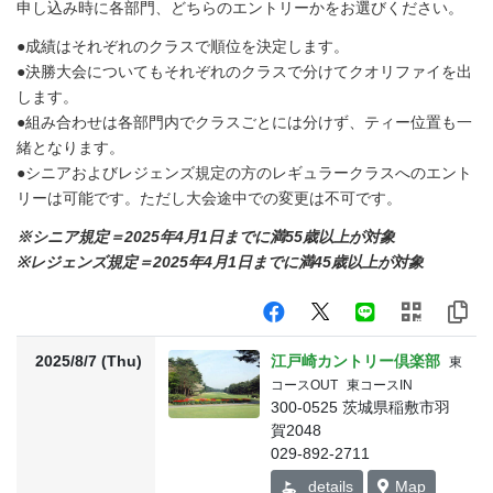
申し込み時に各部門、どちらのエントリーかをお選びください。
●成績はそれぞれのクラスで順位を決定します。
●決勝大会についてもそれぞれのクラスで分けてクオリファイを出
します。
●組み合わせは各部門内でクラスごとには分けず、ティー位置も一
緒となります。
●シニアおよびレジェンズ規定の方のレギュラークラスへのエント
リーは可能です。ただし大会途中での変更は不可です。
※シニア規定＝2025年4月1日までに満55歳以上が対象
※レジェンズ規定＝2025年4月1日までに満45歳以上が対象
2025/8/7 (Thu)
江戸崎カントリー倶楽部
東
コースOUT
東コースIN
300-0525 茨城県稲敷市羽
賀2048
029-892-2711
details
Map