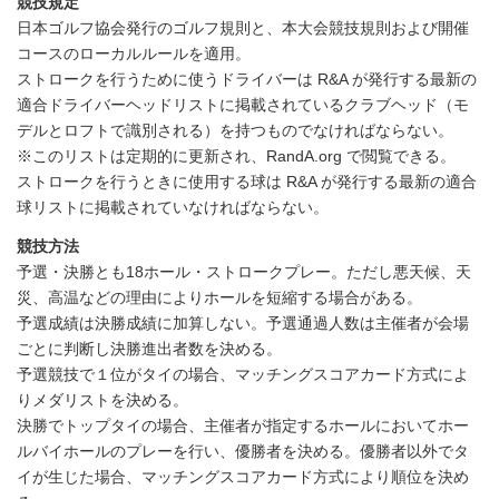
競技規定
日本ゴルフ協会発行のゴルフ規則と、本大会競技規則および開催
コースのローカルルールを適用。
ストロークを行うために使うドライバーは R&A が発行する最新の
適合ドライバーヘッドリストに掲載されているクラブヘッド（モ
デルとロフトで識別される）を持つものでなければならない。
※このリストは定期的に更新され、RandA.org で閲覧できる。
ストロークを行うときに使用する球は R&A が発行する最新の適合
球リストに掲載されていなければならない。
競技方法
予選・決勝とも18ホール・ストロークプレー。ただし悪天候、天
災、高温などの理由によりホールを短縮する場合がある。
予選成績は決勝成績に加算しない。予選通過人数は主催者が会場
ごとに判断し決勝進出者数を決める。
予選競技で１位がタイの場合、マッチングスコアカード方式によ
りメダリストを決める。
決勝でトップタイの場合、主催者が指定するホールにおいてホー
ルバイホールのプレーを行い、優勝者を決める。優勝者以外でタ
イが生じた場合、マッチングスコアカード方式により順位を決め