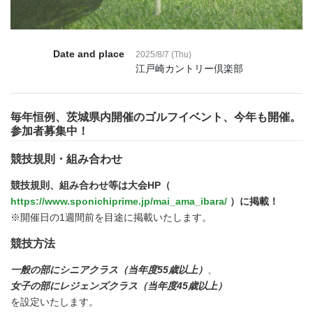
Date and place
2025/8/7 (Thu)
江戸崎カントリー倶楽部
毎年恒例、茨城県内開催のゴルフイベント、今年も開催。
参加者募集中！
競技規則・組み合わせ
競技規則、組み合わせ等は大会HP（
https://www.sponichiprime.jp/mai_ama_ibara/
）に掲載！
※開催日の1週間前を目途に掲載いたします。
競技方法
一般の部にシニアクラス（当年度55歳以上）
、
女子の部にレジェンズクラス（当年度45歳以上）
を設定いたします。