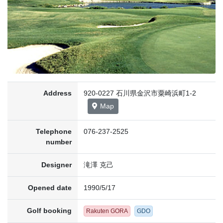
Address
920-0227 石川県金沢市粟崎浜町1-2
Map
Telephone
076-237-2525
number
Designer
滝澤 克己
Opened date
1990/5/17
Golf booking
Rakuten GORA
GDO