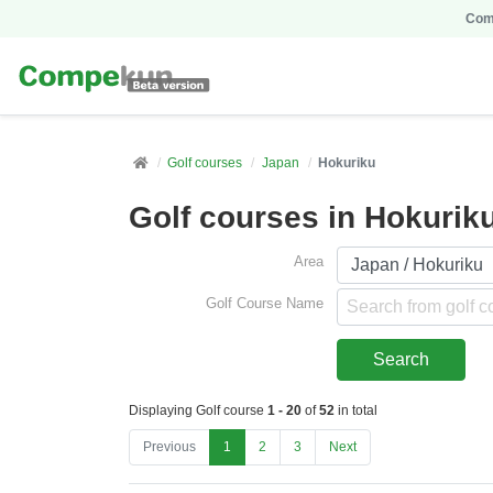
Comp
Golf courses
Japan
Hokuriku
Golf courses in Hokurik
Area
Golf Course Name
Displaying Golf course
1 - 20
of
52
in total
Previous
1
2
3
Next