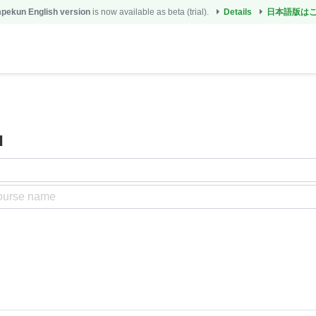
ekun English version
is now available as beta (trial).
Details
日本語版は
u