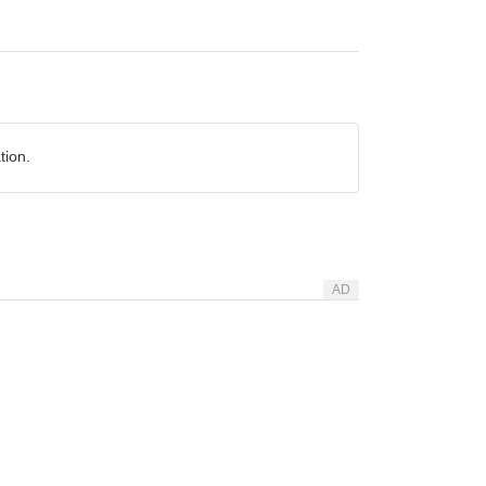
tion.
AD